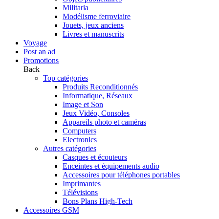
Militaria
Modélisme ferroviaire
Jouets, jeux anciens
Livres et manuscrits
Voyage
Post an ad
Promotions
Back
Top catégories
Produits Reconditionnés
Informatique, Réseaux
Image et Son
Jeux Vidéo, Consoles
Appareils photo et caméras
Computers
Electronics
Autres catégories
Casques et écouteurs
Enceintes et équipements audio
Accessoires pour téléphones portables
Imprimantes
Télévisions
Bons Plans High-Tech
Accessoires GSM