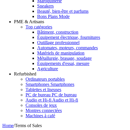
Maroquinerie
Sneakers
Beauté, bien-être et parfums
Bons Plans Mode
PME & Artisans
Top catégories
Bâtiment, construction
Équipement électrique, fournitures
Outillage professionnel
Automates, moteurs, commandes
Matériels de manipulation
Métallurgie, brasage, soudage
Équipements d'essai, mesure
Agriculture
Refurbished
Ordinateurs portables
Smartphones Smartphones
Tablettes et liseuses
PC de bureau PC de bureau
Audio et Hi-fi Audio et Hi-fi
Consoles de jeux
Montres connectées
Machines à café
Home
/
Terms of Sales