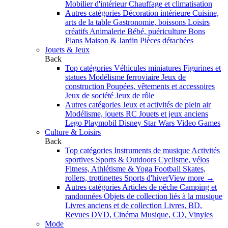
Mobilier d'intérieur
Chauffage et climatisation
Autres catégories
Décoration intérieure
Cuisine,
arts de la table
Gastronomie, boissons
Loisirs
créatifs
Animalerie
Bébé, puériculture
Bons
Plans Maison & Jardin
Pièces détachées
Jouets & Jeux
Back
Top catégories
Véhicules miniatures
Figurines et
statues
Modélisme ferroviaire
Jeux de
construction
Poupées, vêtements et accessoires
Jeux de société
Jeux de rôle
Autres catégories
Jeux et activités de plein air
Modélisme, jouets RC
Jouets et jeux anciens
Lego
Playmobil
Disney
Star Wars
Video Games
Culture & Loisirs
Back
Top catégories
Instruments de musique
Activités
sportives
Sports & Outdoors
Cyclisme, vélos
Fitness, Athlétisme & Yoga
Football
Skates,
rollers, trottinettes
Sports d'hiver
View more
→
Autres catégories
Articles de pêche
Camping et
randonnées
Objets de collection liés à la musique
Livres anciens et de collection
Livres, BD,
Revues
DVD, Cinéma
Musique, CD, Vinyles
Mode