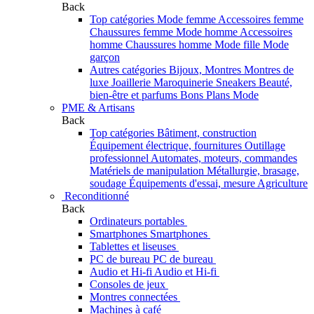
Back
Top catégories
Mode femme
Accessoires femme
Chaussures femme
Mode homme
Accessoires
homme
Chaussures homme
Mode fille
Mode
garçon
Autres catégories
Bijoux, Montres
Montres de
luxe
Joaillerie
Maroquinerie
Sneakers
Beauté,
bien-être et parfums
Bons Plans Mode
PME & Artisans
Back
Top catégories
Bâtiment, construction
Équipement électrique, fournitures
Outillage
professionnel
Automates, moteurs, commandes
Matériels de manipulation
Métallurgie, brasage,
soudage
Équipements d'essai, mesure
Agriculture
Reconditionné
Back
Ordinateurs portables
Smartphones Smartphones
Tablettes et liseuses
PC de bureau PC de bureau
Audio et Hi-fi Audio et Hi-fi
Consoles de jeux
Montres connectées
Machines à café