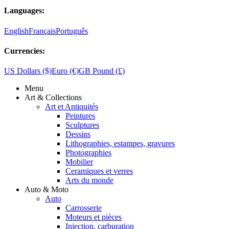
Languages:
English
Français
Português
Currencies:
US Dollars ($)
Euro (€)
GB Pound (£)
Menu
Art & Collections
Art et Antiquités
Peintures
Sculptures
Dessins
Lithographies, estampes, gravures
Photographies
Mobilier
Ceramiques et verres
Arts du monde
Auto & Moto
Auto
Carrosserie
Moteurs et pièces
Injection, carburation