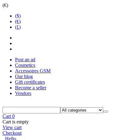
(€)
($)
(€)
(£)
Post an ad
Cosmetics
Accessoires GSM
Our blog
Gift certificates
Become a seller
Vendors
Cart
0
Cart is empty
View cart
Checkout
Hello.